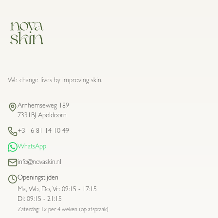
We change lives by improving skin.
Arnhemseweg 189
7331BJ Apeldoorn
+31 6 81 14 10 49
WhatsApp
info@novaskin.nl
Openingstijden
Ma, Wo, Do, Vr
:
09:15 - 17:15
Di
:
09:15 - 21:15
Zaterdag: 1x per 4 weken (op afspraak)