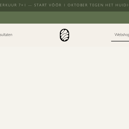
SERKUUR 7+1 — START VÓÓR 1 OKTOBER TEGEN HET HUIDI
sultaten
Websho
O COSMEDICS
O COSMEDIC
GR
€ 89,00