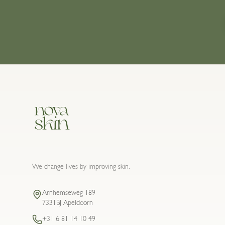
We change lives by improving skin.
Arnhemseweg 189
7331BJ Apeldoorn
+31 6 81 14 10 49