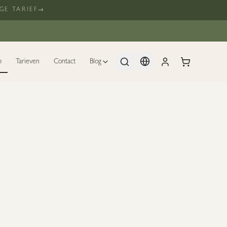
GE TARIEF
→
p
Tarieven
Contact
Blog
S - COMFORT CREAM - 50