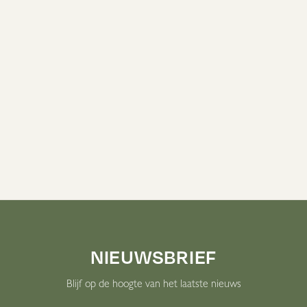
€ 16,00
DICS
O COSMEDICS
ICS - MEDI-SOOTHE
O COSMEDICS - MEDI-SOOTHE 
0 ML
200 ML
rraad
Beperkte voorraad
Bekijk Alle Producten
NIEUWSBRIEF
Blijf op de hoogte van het laatste nieuws