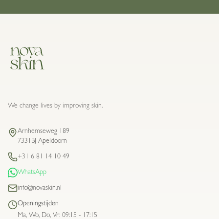
We change lives by improving skin.
Arnhemseweg 189
7331BJ Apeldoorn
+31 6 81 14 10 49
WhatsApp
info@novaskin.nl
Openingstijden
Ma, Wo, Do, Vr
:
09:15 - 17:15