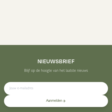
EXFOLIATING
GENTLE
CLEANSER - MINI /
ANTIOXIDANT
TRIAL SIZE - 15 ML
CLEANSER MINI /
TRIAL SIZE - 15ML
Bekijk Alle Producten
NIEUWSBRIEF
Blijf op de hoogte van het laatste nieuws
Aanmelden