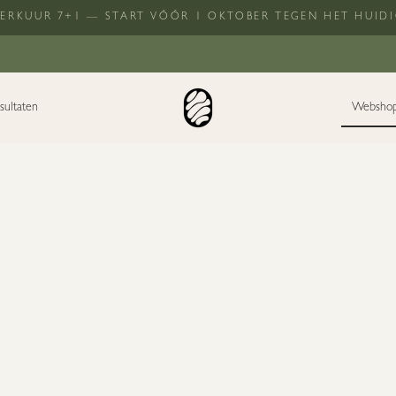
SERKUUR 7+1 — START VÓÓR 1 OKTOBER TEGEN HET HUIDI
sultaten
Websho
O COSMEDICS
O COSMEDICS 
€ 99,00