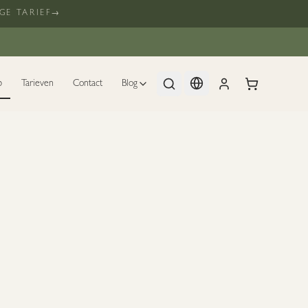
GE TARIEF
→
p
Tarieven
Contact
Blog
- RETINOIC OIL - 30 ML