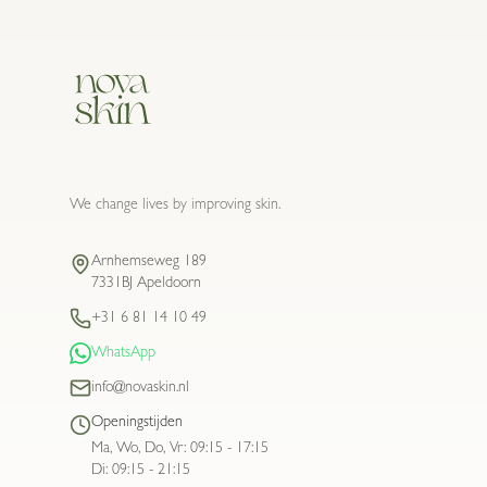
We change lives by improving skin.
Arnhemseweg 189
7331BJ Apeldoorn
+31 6 81 14 10 49
WhatsApp
info@novaskin.nl
Openingstijden
Ma, Wo, Do, Vr
:
09:15 - 17:15
Di
:
09:15 - 21:15