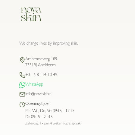
We change lives by improving skin.
Arnhemseweg 189
7331BJ Apeldoorn
+31 6 81 14 10 49
WhatsApp
info@novaskin.nl
Openingstijden
Ma, Wo, Do, Vr
:
09:15 - 17:15
Di
:
09:15 - 21:15
Zaterdag: 1x per 4 weken (op afspraak)