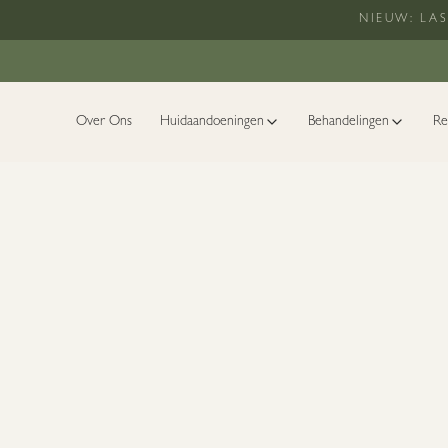
Ga naar hoofdinhoud
NIEUW: LA
Over Ons
Huidaandoeningen
Behandelingen
Re
Home
Webshop
Your First Step Against Acne