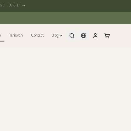
GE TARIEF
→
p
Tarieven
Contact
Blog
STEP AGAINST ACNE