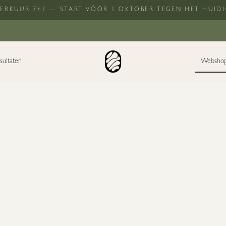
SERKUUR 7+1 — START VÓÓR 1 OKTOBER TEGEN HET HUIDI
sultaten
Websho
ORTHOMOLECULAIR
YOUR FIRST 
€ 369,00